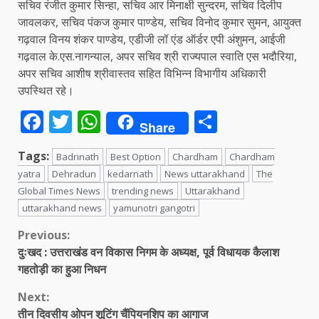
सचिव रंजीत कुमार सिन्हा, सचिव आर मिनाक्षी सुन्दरम, सचिव दिलीप
जावलकर, सचिव पंकज कुमार पाण्डेय, सचिव विनोद कुमार सुमन, आयुक्त
गढ़वाल विनय शंकर पाण्डेय, एडीजी लॉ एंड ऑर्डर एपी अंशुमन, आईजी
गढ़वाल के.एस.नागन्याल, अपर सचिव श्री राज्यपाल स्वाति एस भदौरिया,
अपर सचिव आशीष श्रीवास्तव सहित विभिन्न विभागीय अधिकारी
उपस्थित रहे।
Facebook
Twitter
WhatsApp
Share
Share
Tags:
Badrinath
Best Option
Chardham
Chardham
yatra
Dehradun
kedarnath
News uttarakhand
The
Global Times News
trending news
Uttarakhand
uttarakhand news
yamunotri gangotri
Continue
Previous:
दुःखद : उत्तराखंड वन विकास निगम के अध्यक्ष, पूर्व विधायक कैलाश
Reading
गहतोड़ी का हुआ निधन
Next:
तीन दिवसीय ओपन शूटिंग चैंपियनशिप का आगाज