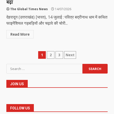
बढ़ा
The Global Times News
14/07/2026
देहरादून (उत्तराखंड) [भारत), 14 जुलाई : पवित्र बद्रीनाथ धाम में कथित
फाइनेंशियल गड़बड़ियों और चढ़ावे की चोरी...
Read More
Posts
1
2
3
Next
pagination
Search
for:
JOIN US
FOLLOW US