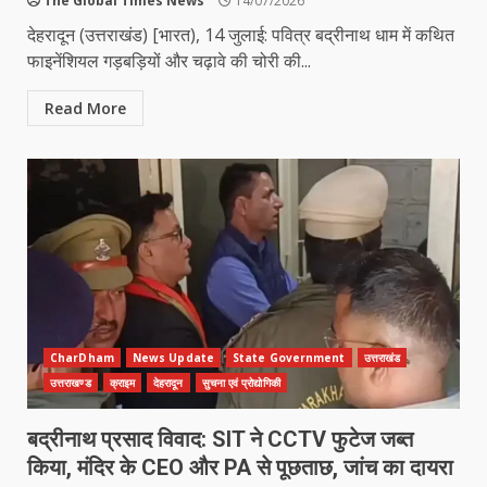
The Global Times News
14/07/2026
देहरादून (उत्तराखंड) [भारत), 14 जुलाई: पवित्र बद्रीनाथ धाम में कथित
फाइनेंशियल गड़बड़ियों और चढ़ावे की चोरी की...
Read More
CharDham
News Update
State Government
उत्तराखंड
उत्तराखण्ड
क्राइम
देहरादून
सुचना एवं प्रोद्योगिकी
बद्रीनाथ प्रसाद विवाद: SIT ने CCTV फुटेज जब्त
किया, मंदिर के CEO और PA से पूछताछ, जांच का दायरा