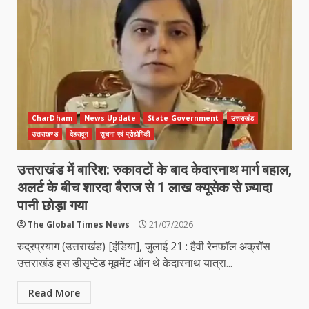
CharDham
News Update
State Government
उत्तराखंड
उत्तराखण्ड
देहरादून
सुचना एवं प्रोद्योगिकी
उत्तराखंड में बारिश: रुकावटों के बाद केदारनाथ मार्ग बहाल,
अलर्ट के बीच शारदा बैराज से 1 लाख क्यूसेक से ज़्यादा
पानी छोड़ा गया
The Global Times News
21/07/2026
रुद्रप्रयाग (उत्तराखंड) [इंडिया], जुलाई 21 : हैवी रेनफॉल अक्रॉस
उत्तराखंड हस डीसृप्टेड मूवमेंट ऑन थे केदारनाथ यात्रा...
Read More