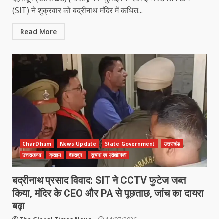
(SIT) ने शुक्रवार को बद्रीनाथ मंदिर में कथित...
Read More
CharDham
News Update
State Government
उत्तराखंड
उत्तराखण्ड
क्राइम
देहरादून
सुचना एवं प्रोद्योगिकी
बद्रीनाथ प्रसाद विवाद: SIT ने CCTV फुटेज जब्त
किया, मंदिर के CEO और PA से पूछताछ, जांच का दायरा
बढ़ा