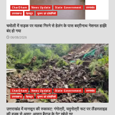
CharDham
News Update
State Government
उत्तराखंड
उत्तराखण्ड
देहरादून
सुचना एवं प्रोद्योगिकी
चमोली में सड़क पर मलबा गिरने से हेलंग के पास बद्रीनाथ नेशनल हाईवे
बंद हो गया
06/08/2026
CharDham
News Update
State Government
उत्तराखंड
उत्तराखण्ड
देहरादून
सुचना एवं प्रोद्योगिकी
उत्तराखंड में मानसून की रुकावट: गंगोत्री, यमुनोत्री रूट पर लैंडस्लाइड
की वजह से असर; आसन बैराज के गेट खोले गए