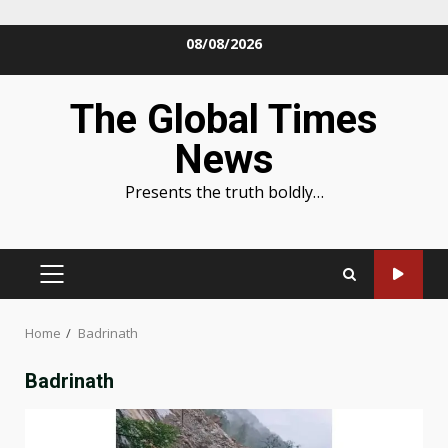
Skip
08/08/2026
to
content
The Global Times
News
Presents the truth boldly…
PRIMARY
MENU
Home
Badrinath
Badrinath