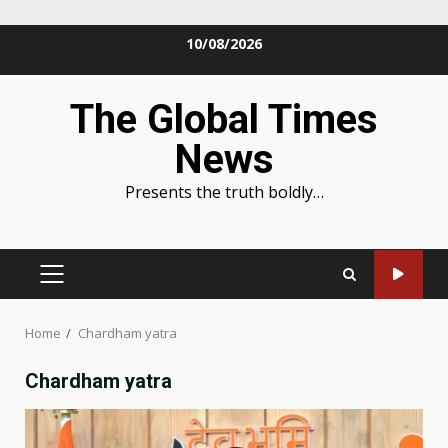
Skip
10/08/2026
to
content
The Global Times
News
Presents the truth boldly…
PRIMARY
MENU
Home
Chardham yatra
Chardham yatra