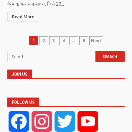
के बाद, चार धाम यात्रा, जिसे 20...
Read More
Posts
1
2
3
4
…
6
Next
pagination
Search
for:
JOIN US
FOLLOW US
Facebook
Instagram
Twitter
YouTube