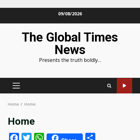
Skip
09/08/2026
to
content
The Global Times
News
Presents the truth boldly…
PRIMARY
MENU
Home
Home
Home
Facebook
Twitter
WhatsApp
Share