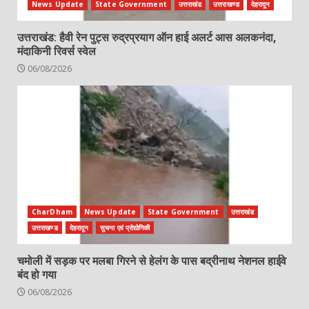
News Update
State Government
उत्तराखंड
उत्तराखण्ड
देहरादून
उत्तराखंड: हैवी रेन पुट्स रुद्रप्रयाग ऑन हाई अलर्ट आस अलकनंदा,
मंदाकिनी रिवर्स स्वेल
06/08/2026
CharDham
News Update
State Government
उत्तराखंड
उत्तराखण्ड
देहरादून
सुचना एवं प्रोद्योगिकी
चमोली में सड़क पर मलबा गिरने से हेलंग के पास बद्रीनाथ नेशनल हाईवे
बंद हो गया
06/08/2026