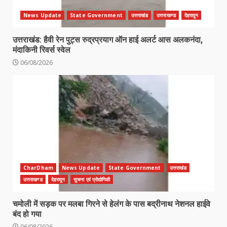
News Update
State Government
उत्तराखंड
उत्तराखण्ड
देहरादून
उत्तराखंड: हैवी रेन पुट्स रुद्रप्रयाग ऑन हाई अलर्ट आस अलकनंदा,
मंदाकिनी रिवर्स स्वेल
06/08/2026
CharDham
News Update
State Government
उत्तराखंड
उत्तराखण्ड
देहरादून
सुचना एवं प्रोद्योगिकी
चमोली में सड़क पर मलबा गिरने से हेलंग के पास बद्रीनाथ नेशनल हाईवे
बंद हो गया
06/08/2026