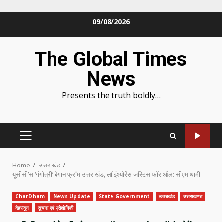
Skip
09/08/2026
to
content
The Global Times
News
Presents the truth boldly…
PRIMARY
MENU
Home
उत्तराखंड
यूसीसी’स ‘गंगोत्री’ बेगान फ्रॉम उत्तराखंड, लॉ इंश्योरेंस जस्टिस फॉर ऑल: सीएम धामी
CharDham
News Update
State Government
उत्तराखंड
उत्तराखण्ड
देहरादून
सुचना एवं प्रोद्योगिकी