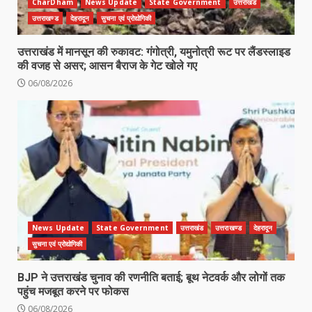
CharDham
News Update
State Government
उत्तराखंड
उत्तराखण्ड
देहरादून
सुचना एवं प्रोद्योगिकी
उत्तराखंड में मानसून की रुकावट: गंगोत्री, यमुनोत्री रूट पर लैंडस्लाइड
की वजह से असर; आसन बैराज के गेट खोले गए
06/08/2026
News Update
State Government
उत्तराखंड
उत्तराखण्ड
देहरादून
सुचना एवं प्रोद्योगिकी
BJP ने उत्तराखंड चुनाव की रणनीति बताई; बूथ नेटवर्क और लोगों तक
पहुंच मजबूत करने पर फोकस
06/08/2026