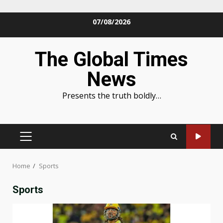
Skip
07/08/2026
to
content
The Global Times
News
Presents the truth boldly…
PRIMARY
MENU
Home
Sports
Sports