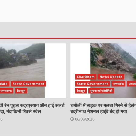
CharDham
News Update
date
State Government
State Government
उत्तराखंड
उत्तरा
उत्तराखण्ड
देहरादून
देहरादून
सुचना एवं प्रोद्योगिकी
ैवी रेन पुट्स रुद्रप्रयाग ऑन हाई अलर्ट
चमोली में सड़क पर मलबा गिरने से हेलं
 मंदाकिनी रिवर्स स्वेल
बद्रीनाथ नेशनल हाईवे बंद हो गया
26
06/08/2026