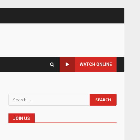
WATCH ONLINE
Search
for:
JOIN US