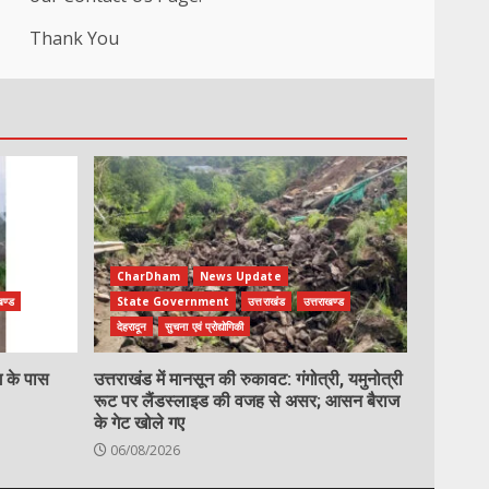
Thank You
CharDham
News Update
खण्ड
State Government
उत्तराखंड
उत्तराखण्ड
देहरादून
सुचना एवं प्रोद्योगिकी
ग के पास
उत्तराखंड में मानसून की रुकावट: गंगोत्री, यमुनोत्री
रूट पर लैंडस्लाइड की वजह से असर; आसन बैराज
के गेट खोले गए
06/08/2026