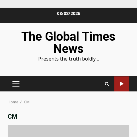
Skip
08/08/2026
to
content
The Global Times
News
Presents the truth boldly…
PRIMARY
MENU
Home
CM
CM