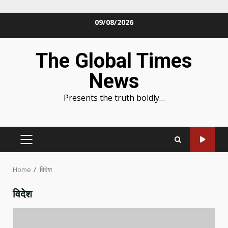
Skip
09/08/2026
to
content
The Global Times
News
Presents the truth boldly…
PRIMARY
MENU
Home
विदेश
विदेश