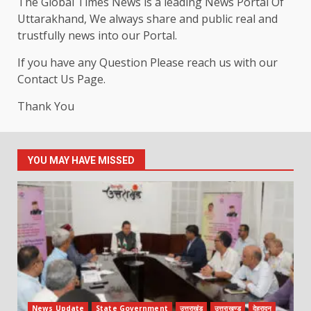
The Global Times News is a leading News Portal Of
Uttarakhand, We always share and public real and
trustfully news into our Portal.
If you have any Question Please reach us with our
Contact Us Page.
Thank You
YOU MAY HAVE MISSED
News Update
State Government
उत्तराखंड
उत्तराखण्ड
देहरादून