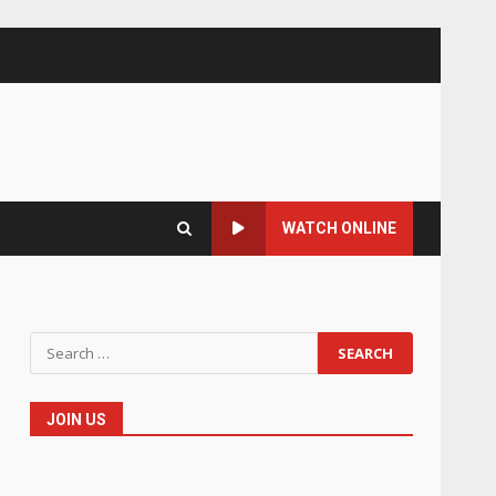
WATCH ONLINE
Search
for:
JOIN US