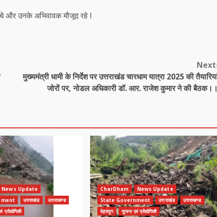
्चे और उनके अभिवावक मौजूद रहे I
Next
ी
मुख्यमंत्री धामी के निर्देश पर उत्तराखंड चारधाम यात्रा 2025 की तैयारिया
जोरों पर, नोडल अधिकारी डॉ. आर. राजेश कुमार ने की बैठक।
News Update
CharDham
News Update
nment
उत्तराखंड
उत्तराखण्ड
State Government
उत्तराखंड
उत्तराखण्ड
ं प्रोद्योगिकी
देहरादून
सुचना एवं प्रोद्योगिकी