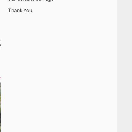
Thank You
:
ं
।