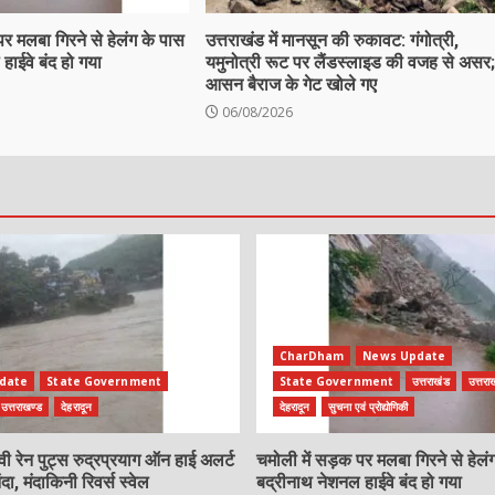
पर मलबा गिरने से हेलंग के पास
उत्तराखंड में मानसून की रुकावट: गंगोत्री,
हाईवे बंद हो गया
यमुनोत्री रूट पर लैंडस्लाइड की वजह से असर;
आसन बैराज के गेट खोले गए
06/08/2026
CharDham
News Update
date
State Government
State Government
उत्तराखंड
उत्तरा
उत्तराखण्ड
देहरादून
देहरादून
सुचना एवं प्रोद्योगिकी
ैवी रेन पुट्स रुद्रप्रयाग ऑन हाई अलर्ट
चमोली में सड़क पर मलबा गिरने से हेलं
 मंदाकिनी रिवर्स स्वेल
बद्रीनाथ नेशनल हाईवे बंद हो गया