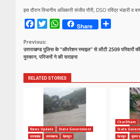
इस दौरान विभागीय अधिकारी संजीव पौरी, DSO रविंद्र भंडारी व बच
Facebook
Twitter
WhatsApp
Share
Share
Continue
Previous:
उत्तराखण्ड पुलिस के “ऑपरेशन स्माइल” से लौटी 2509 परिवारों क
Reading
मुस्कान, परिजनों ने की सराहना
RELATED STORIES
CharDham
News Update
State Government
State Gover
उत्तराखंड
उत्तराखण्ड
देहरादून
देहरादून
सुचना एव