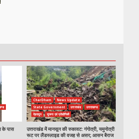
CharDham
News Update
खण्ड
State Government
उत्तराखंड
उत्तराखण्ड
देहरादून
सुचना एवं प्रोद्योगिकी
ग के पास
उत्तराखंड में मानसून की रुकावट: गंगोत्री, यमुनोत्री
रूट पर लैंडस्लाइड की वजह से असर; आसन बैराज