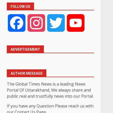
FOLLOW US
Facebook
Instagram
Twitter
YouTube
ADVERTISEMENT
AUTHOR MESSAGE
The Global Times News is a leading News
Portal Of Uttarakhand, We always share and
public real and trustfully news into our Portal.
If you have any Question Please reach us with
our Contact Us Page.