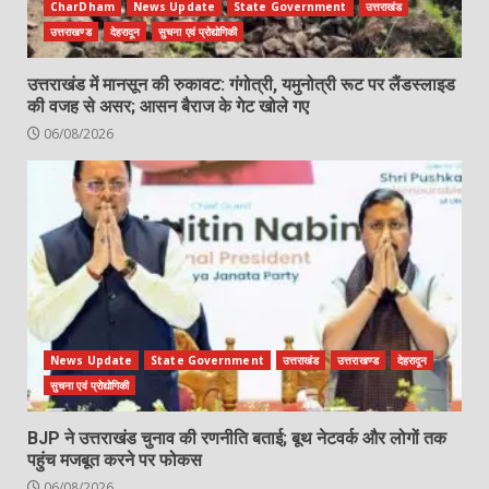
CharDham
News Update
State Government
उत्तराखंड
उत्तराखण्ड
देहरादून
सुचना एवं प्रोद्योगिकी
उत्तराखंड में मानसून की रुकावट: गंगोत्री, यमुनोत्री रूट पर लैंडस्लाइड
की वजह से असर; आसन बैराज के गेट खोले गए
06/08/2026
News Update
State Government
उत्तराखंड
उत्तराखण्ड
देहरादून
सुचना एवं प्रोद्योगिकी
BJP ने उत्तराखंड चुनाव की रणनीति बताई; बूथ नेटवर्क और लोगों तक
पहुंच मजबूत करने पर फोकस
06/08/2026