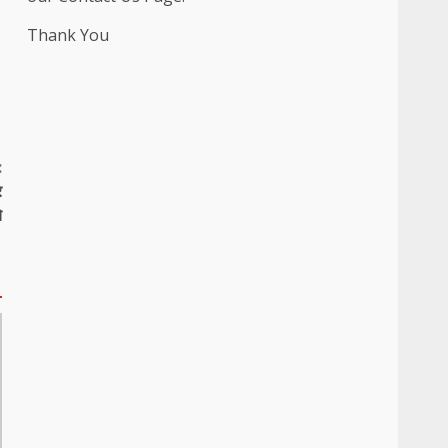
Thank You
:
र
े