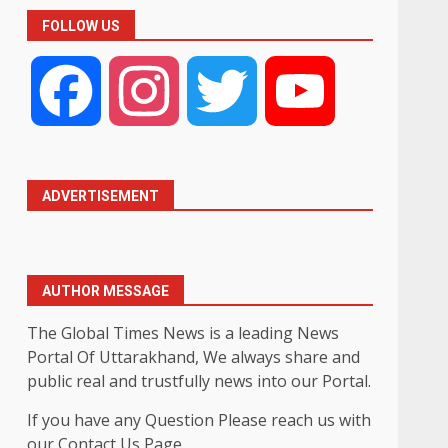
FOLLOW US
Facebook
Instagram
Twitter
YouTube
ADVERTISEMENT
AUTHOR MESSAGE
The Global Times News is a leading News
Portal Of Uttarakhand, We always share and
public real and trustfully news into our Portal.
If you have any Question Please reach us with
our Contact Us Page.