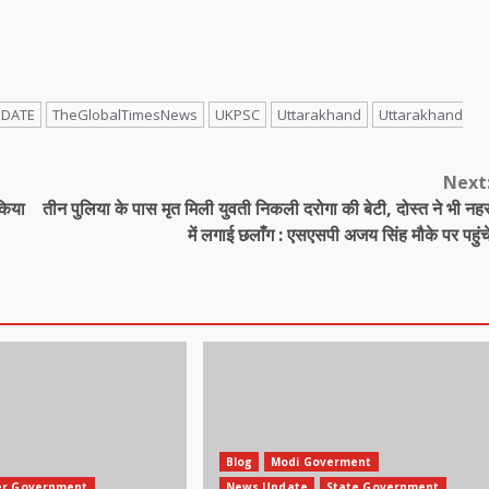
PDATE
TheGlobalTimesNews
UKPSC
Uttarakhand
Uttarakhand
Next
किया
तीन पुलिया के पास मृत मिली युवती निकली दरोगा की बेटी, दोस्त ने भी नह
में लगाई छलाँग : एसएसपी अजय सिंह मौके पर पहुंच
Blog
Modi Goverment
er Government
News Update
State Government