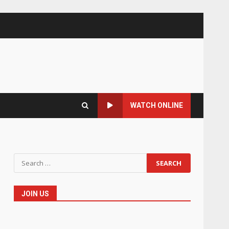
WATCH ONLINE
Search
for:
JOIN US