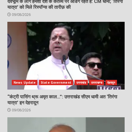
देवभूमि के लोग हमेशा देश के कर्तव्य पर अडिग रहते हैं: CM धामी; ‘तिरंगा
यात्रा’ को मिले रिस्पॉन्स की तारीफ़ की
09/08/2026
News Update
State Government
उत्तराखंड
उत्तराखण्ड
देहरादून
“कंट्री पासिंग थ्रू अमृत काल…”: उत्तराखंड सीएम धामी अत ‘तिरंगा
यात्रा’ इन देहरादून
09/08/2026