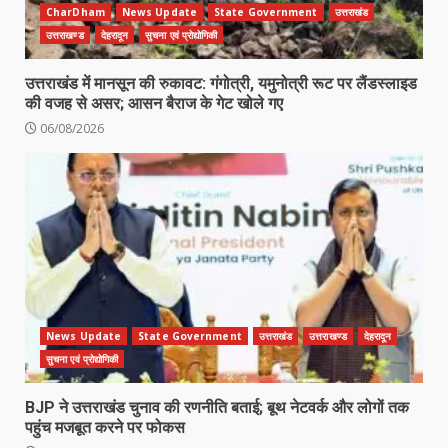
CharDham
News Update
State Government
उत्तराखंड
उत्तराखण्ड
देहरादून
सुचना एवं प्रोद्योगिकी
उत्तराखंड में मानसून की रुकावट: गंगोत्री, यमुनोत्री रूट पर लैंडस्लाइड
की वजह से असर; आसन बैराज के गेट खोले गए
06/08/2026
News Update
State Government
उत्तराखंड
उत्तराखण्ड
देहरादून
सुचना एवं प्रोद्योगिकी
BJP ने उत्तराखंड चुनाव की रणनीति बताई; बूथ नेटवर्क और लोगों तक
पहुंच मजबूत करने पर फोकस