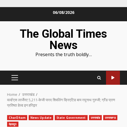
Skip
06/08/2026
to
content
The Global Times
News
Presents the truth boldly…
PRIMARY
MENU
Home
उत्तराखंड
वर्ल्ड’एस लार्जेस्ट 5,211-केजी पारद शिवलिंग क्रिएटिड बाय रघुनाथ गुरुजी; ग्रैंड प्राण
प्रतिष्ठा हेल्ड इन हरिद्वार
CharDham
News Update
State Government
उत्तराखंड
उत्तराखण्ड
देहरादून