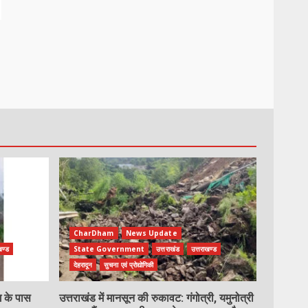
CharDham
News Update
खण्ड
State Government
उत्तराखंड
उत्तराखण्ड
देहरादून
सुचना एवं प्रोद्योगिकी
ग के पास
उत्तराखंड में मानसून की रुकावट: गंगोत्री, यमुनोत्री