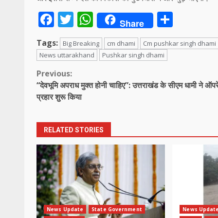
Facebook
Twitter
WhatsApp
Share
Share
Tags:
Big Breaking
cm dhami
Cm pushkar singh dhami
News uttarakhand
Pushkar singh dhami
Continue
Previous:
“देवभूमि अपराध मुक्त होनी चाहिए”: उत्तराखंड के सीएम धामी ने ऑप
Reading
प्रहार शुरू किया
RELATED STORIES
News Update
State Government
News Updat