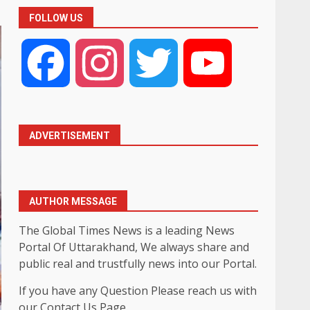
FOLLOW US
Facebook
Instagram
Twitter
YouTube
ADVERTISEMENT
AUTHOR MESSAGE
The Global Times News is a leading News
Portal Of Uttarakhand, We always share and
public real and trustfully news into our Portal.
If you have any Question Please reach us with
our Contact Us Page.