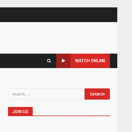
WATCH ONLINE
Search
for:
JOIN US