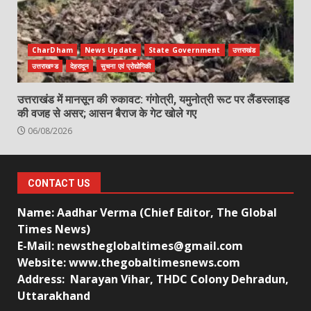
CharDham
News Update
State Government
उत्तराखंड
उत्तराखण्ड
देहरादून
सुचना एवं प्रोद्योगिकी
उत्तराखंड में मानसून की रुकावट: गंगोत्री, यमुनोत्री रूट पर लैंडस्लाइड
की वजह से असर; आसन बैराज के गेट खोले गए
06/08/2026
CONTACT US
Name: Aadhar Verma (Chief Editor, The Global
Times News)
E-Mail: newstheglobaltimes@gmail.com
Website: www.thegobaltimesnews.com
Address: Narayan Vihar, THDC Colony Dehradun,
Uttarakhand