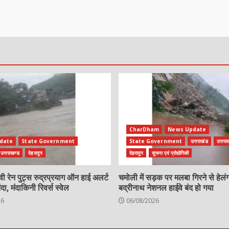
CharDham
News Update
date
State Government
State Government
उत्तराखंड
उत्तरा
उत्तराखण्ड
देहरादून
देहरादून
सुचना एवं प्रोद्योगिकी
ैवी रेन पुट्स रुद्रप्रयाग ऑन हाई अलर्ट
चमोली में सड़क पर मलबा गिरने से हेलं
 मंदाकिनी रिवर्स स्वेल
बद्रीनाथ नेशनल हाईवे बंद हो गया
26
06/08/2026