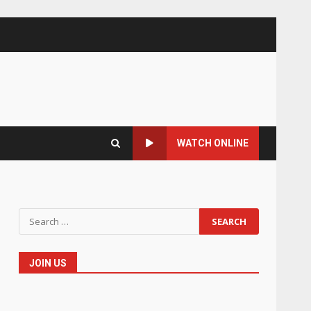
WATCH ONLINE
Search
for:
JOIN US