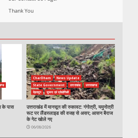
Thank You
CharDham
News Update
खण्ड
State Government
उत्तराखंड
उत्तराखण्ड
देहरादून
सुचना एवं प्रोद्योगिकी
ग के पास
उत्तराखंड में मानसून की रुकावट: गंगोत्री, यमुनोत्री
रूट पर लैंडस्लाइड की वजह से असर; आसन बैराज
के गेट खोले गए
06/08/2026