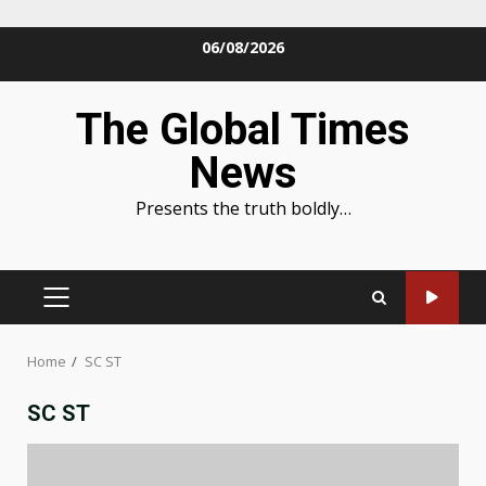
Skip
06/08/2026
to
content
The Global Times
News
Presents the truth boldly…
PRIMARY
MENU
Home
SC ST
SC ST