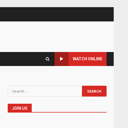
WATCH ONLINE
Search
for:
JOIN US