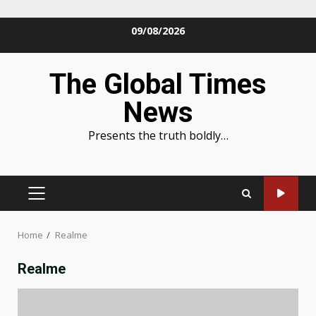
Skip
09/08/2026
to
content
The Global Times
News
Presents the truth boldly…
PRIMARY
MENU
Home
Realme
Realme