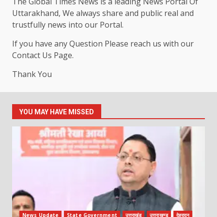
The Global Times News is a leading News Portal Of
Uttarakhand, We always share and public real and
trustfully news into our Portal.
If you have any Question Please reach us with our
Contact Us Page.
Thank You
YOU MAY HAVE MISSED
News Update
State Government
उत्तराखंड
उत्तराखण्ड
देहरादून