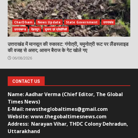
CharDham
News Update
State Government
उत्तराखंड
उत्तराखण्ड
देहरादून
सुचना एवं प्रोद्योगिकी
उत्तराखंड में मानसून की रुकावट: गंगोत्री, यमुनोत्री रूट पर लैंडस्लाइड
की वजह से असर; आसन बैराज के गेट खोले गए
06/08/2026
CONTACT US
Name: Aadhar Verma (Chief Editor, The Global
Times News)
E-Mail: newstheglobaltimes@gmail.com
Website: www.thegobaltimesnews.com
Address: Narayan Vihar, THDC Colony Dehradun,
Uttarakhand