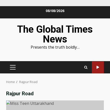
Skip
08/08/2026
to
content
The Global Times
News
Presents the truth boldly…
PRIMARY
MENU
Home
Rajpur Road
Rajpur Road