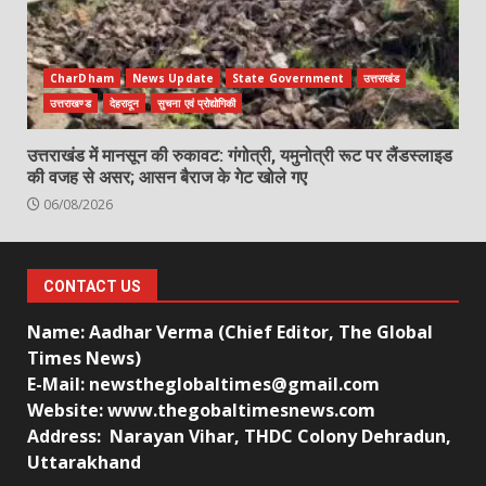
CharDham
News Update
State Government
उत्तराखंड
उत्तराखण्ड
देहरादून
सुचना एवं प्रोद्योगिकी
उत्तराखंड में मानसून की रुकावट: गंगोत्री, यमुनोत्री रूट पर लैंडस्लाइड
की वजह से असर; आसन बैराज के गेट खोले गए
06/08/2026
CONTACT US
Name: Aadhar Verma (Chief Editor, The Global
Times News)
E-Mail: newstheglobaltimes@gmail.com
Website: www.thegobaltimesnews.com
Address: Narayan Vihar, THDC Colony Dehradun,
Uttarakhand