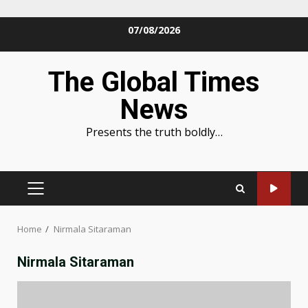
Skip
07/08/2026
to
content
The Global Times
News
Presents the truth boldly…
PRIMARY
MENU
Home
Nirmala Sitaraman
Nirmala Sitaraman