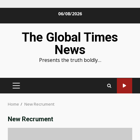
Skip
06/08/2026
to
content
The Global Times
News
Presents the truth boldly…
PRIMARY
MENU
Home
New Recrument
New Recrument