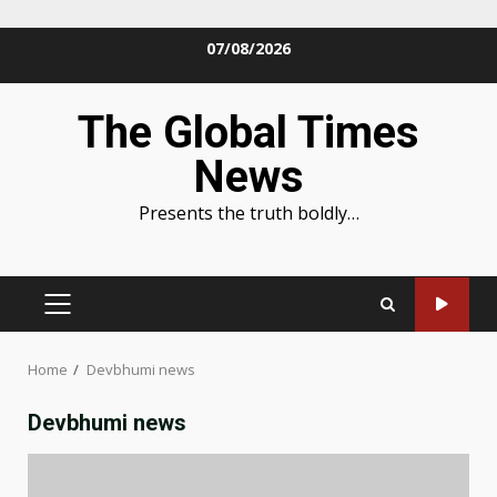
Skip
07/08/2026
to
content
The Global Times
News
Presents the truth boldly…
PRIMARY
MENU
Home
Devbhumi news
Devbhumi news