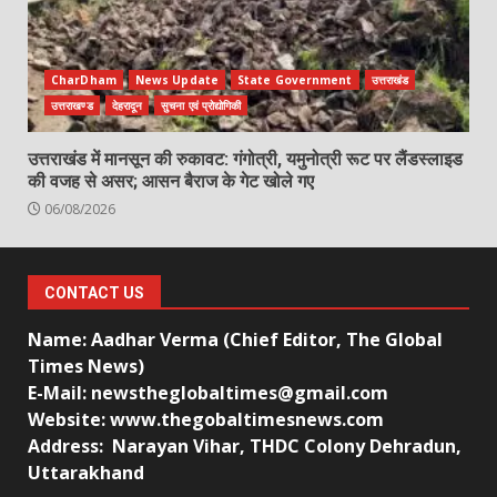
CharDham
News Update
State Government
उत्तराखंड
उत्तराखण्ड
देहरादून
सुचना एवं प्रोद्योगिकी
उत्तराखंड में मानसून की रुकावट: गंगोत्री, यमुनोत्री रूट पर लैंडस्लाइड
की वजह से असर; आसन बैराज के गेट खोले गए
06/08/2026
CONTACT US
Name: Aadhar Verma (Chief Editor, The Global
Times News)
E-Mail: newstheglobaltimes@gmail.com
Website: www.thegobaltimesnews.com
Address: Narayan Vihar, THDC Colony Dehradun,
Uttarakhand