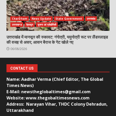
CharDham
News Update
State Government
उत्तराखंड
उत्तराखण्ड
देहरादून
सुचना एवं प्रोद्योगिकी
उत्तराखंड में मानसून की रुकावट: गंगोत्री, यमुनोत्री रूट पर लैंडस्लाइड
की वजह से असर; आसन बैराज के गेट खोले गए
06/08/2026
CONTACT US
Name: Aadhar Verma (Chief Editor, The Global
Times News)
E-Mail: newstheglobaltimes@gmail.com
Website: www.thegobaltimesnews.com
Address: Narayan Vihar, THDC Colony Dehradun,
Uttarakhand