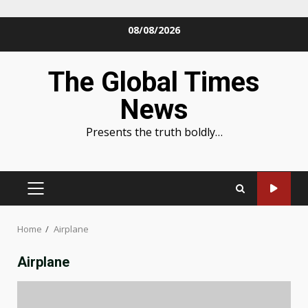
Skip
08/08/2026
to
content
The Global Times
News
Presents the truth boldly…
PRIMARY
MENU
Home
Airplane
Airplane