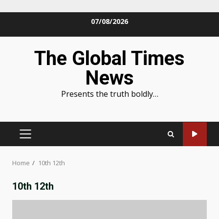
Skip
07/08/2026
to
content
The Global Times
News
Presents the truth boldly…
PRIMARY
MENU
Home
10th 12th
10th 12th