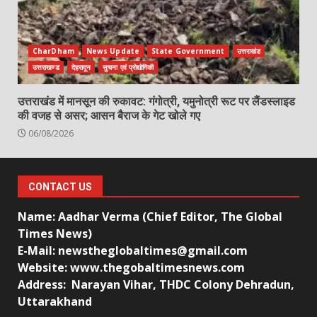
CharDham
News Update
State Government
उत्तराखंड
उत्तराखण्ड
देहरादून
सुचना एवं प्रोद्योगिकी
उत्तराखंड में मानसून की रुकावट: गंगोत्री, यमुनोत्री रूट पर लैंडस्लाइड
की वजह से असर; आसन बैराज के गेट खोले गए
06/08/2026
CONTACT US
Name: Aadhar Verma (Chief Editor, The Global
Times News)
E-Mail: newstheglobaltimes@gmail.com
Website: www.thegobaltimesnews.com
Address: Narayan Vihar, THDC Colony Dehradun,
Uttarakhand