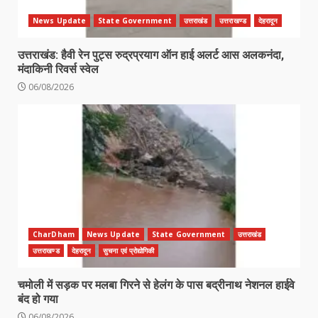
News Update
State Government
उत्तराखंड
उत्तराखण्ड
देहरादून
उत्तराखंड: हैवी रेन पुट्स रुद्रप्रयाग ऑन हाई अलर्ट आस अलकनंदा,
मंदाकिनी रिवर्स स्वेल
06/08/2026
CharDham
News Update
State Government
उत्तराखंड
उत्तराखण्ड
देहरादून
सुचना एवं प्रोद्योगिकी
चमोली में सड़क पर मलबा गिरने से हेलंग के पास बद्रीनाथ नेशनल हाईवे
बंद हो गया
06/08/2026