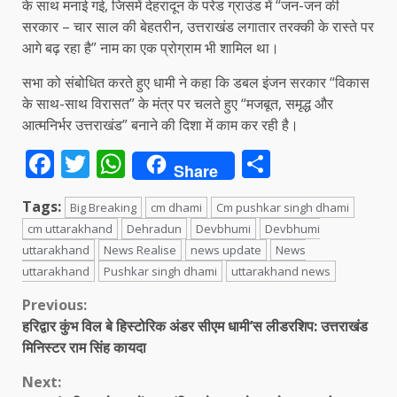
के साथ मनाई गई, जिसमें देहरादून के परेड ग्राउंड में “जन-जन की
सरकार – चार साल की बेहतरीन, उत्तराखंड लगातार तरक्की के रास्ते पर
आगे बढ़ रहा है” नाम का एक प्रोग्राम भी शामिल था।
सभा को संबोधित करते हुए धामी ने कहा कि डबल इंजन सरकार “विकास
के साथ-साथ विरासत” के मंत्र पर चलते हुए “मजबूत, समृद्ध और
आत्मनिर्भर उत्तराखंड” बनाने की दिशा में काम कर रही है।
Facebook
Twitter
WhatsApp
Share
Share
Tags:
Big Breaking
cm dhami
Cm pushkar singh dhami
cm uttarakhand
Dehradun
Devbhumi
Devbhumi
uttarakhand
News Realise
news update
News
uttarakhand
Pushkar singh dhami
uttarakhand news
Continue
Previous:
हरिद्वार कुंभ विल बे हिस्टोरिक अंडर सीएम धामी’स लीडरशिप: उत्तराखंड
Reading
मिनिस्टर राम सिंह कायदा
Next: