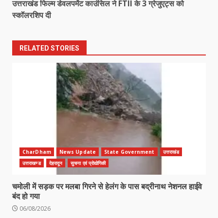
उत्तराखंड फिल्म डेवलपमेंट काउंसिल ने FTII के 3 ग्रेजुएट्स को
स्कॉलरशिप दी
RELATED STORIES
CharDham
News Update
State Government
उत्तराखंड
उत्तराखण्ड
देहरादून
सुचना एवं प्रोद्योगिकी
चमोली में सड़क पर मलबा गिरने से हेलंग के पास बद्रीनाथ नेशनल हाईवे
बंद हो गया
06/08/2026