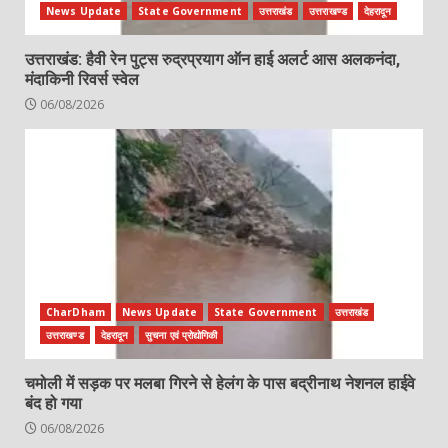
News Update
State Government
उत्तराखंड
उत्तराखण्ड
देहरादून
उत्तराखंड: हैवी रेन पुट्स रुद्रप्रयाग ऑन हाई अलर्ट आस अलकनंदा,
मंदाकिनी रिवर्स स्वेल
06/08/2026
CharDham
News Update
State Government
उत्तराखंड
उत्तराखण्ड
देहरादून
सुचना एवं प्रोद्योगिकी
चमोली में सड़क पर मलबा गिरने से हेलंग के पास बद्रीनाथ नेशनल हाईवे
बंद हो गया
06/08/2026