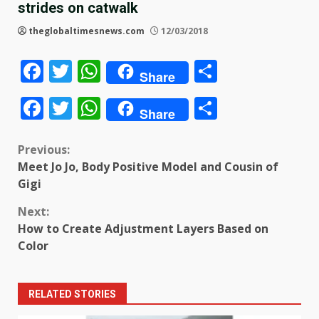
strides on catwalk
theglobaltimesnews.com
12/03/2018
Facebook
Twitter
WhatsApp
Share
Share
Facebook
Twitter
WhatsApp
Share
Share
Continue
Previous:
Meet Jo Jo, Body Positive Model and Cousin of
Reading
Gigi
Next:
How to Create Adjustment Layers Based on
Color
RELATED STORIES