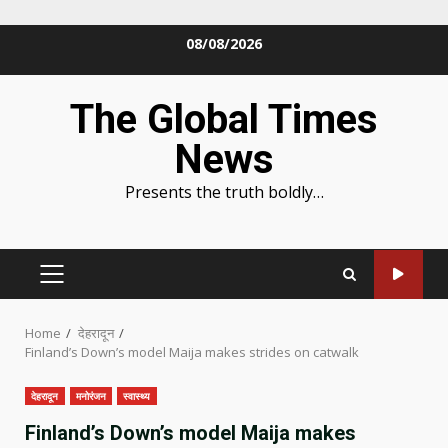
Skip
08/08/2026
to
content
The Global Times
News
Presents the truth boldly…
PRIMARY
MENU
Home
देहरादून
Finland’s Down’s model Maija makes strides on catwalk
देहरादून
मनोरंजन
स्वास्थ्य
Finland’s Down’s model Maija makes