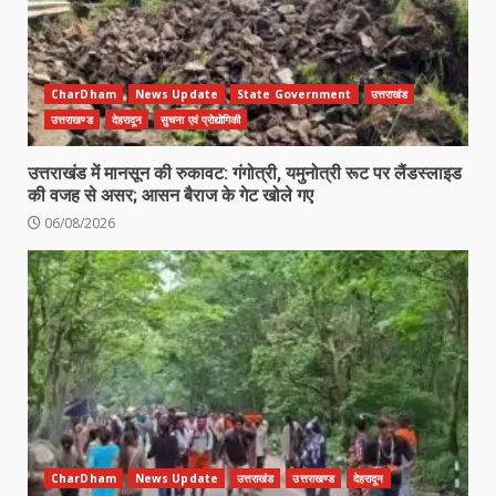
CharDham
News Update
State Government
उत्तराखंड
उत्तराखण्ड
देहरादून
सुचना एवं प्रोद्योगिकी
उत्तराखंड में मानसून की रुकावट: गंगोत्री, यमुनोत्री रूट पर लैंडस्लाइड
की वजह से असर; आसन बैराज के गेट खोले गए
06/08/2026
CharDham
News Update
उत्तराखंड
उत्तराखण्ड
देहरादून