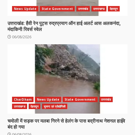
News Update
State Government
उत्तराखंड
उत्तराखण्ड
देहरादून
उत्तराखंड: हैवी रेन पुट्स रुद्रप्रयाग ऑन हाई अलर्ट आस अलकनंदा,
मंदाकिनी रिवर्स स्वेल
06/08/2026
CharDham
News Update
State Government
उत्तराखंड
उत्तराखण्ड
देहरादून
सुचना एवं प्रोद्योगिकी
चमोली में सड़क पर मलबा गिरने से हेलंग के पास बद्रीनाथ नेशनल हाईवे
बंद हो गया
06/08/2026