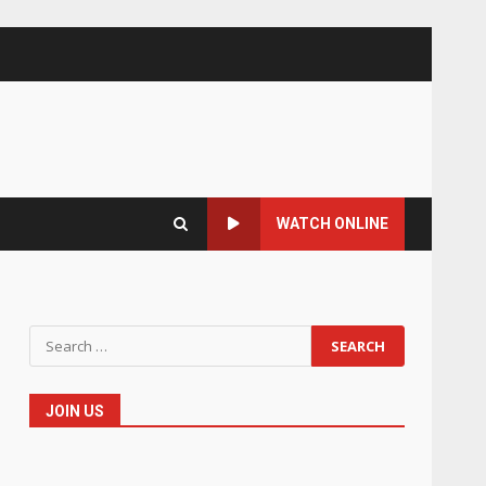
WATCH ONLINE
Search
for:
JOIN US