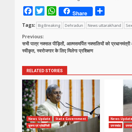
Facebook
Twitter
WhatsApp
Share
Share
Tags:
Big Breaking
Dehradun
News uttarakhand
Sex
Continue
Previous:
सभी पात्र नक्सल पीड़ितों, आत्मसमर्पित नक्सलियों को प्रधानमंत्र
Reading
स्वीकृत, स्वरोजगार के लिए मिलेगा प्रशिक्षण
RELATED STORIES
News Update
State Government
News Updat
सुचना एवं प्रोद्योगिकी
उत्तराखंड
उत्तर