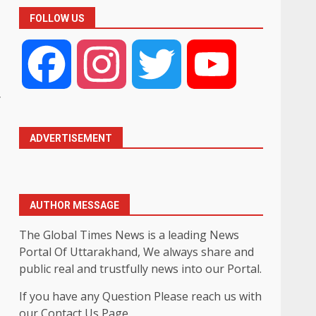
FOLLOW US
Facebook
Instagram
Twitter
YouTube
ी
ADVERTISEMENT
AUTHOR MESSAGE
The Global Times News is a leading News
Portal Of Uttarakhand, We always share and
public real and trustfully news into our Portal.
If you have any Question Please reach us with
our Contact Us Page.