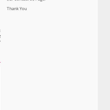
Thank You
:
र
”