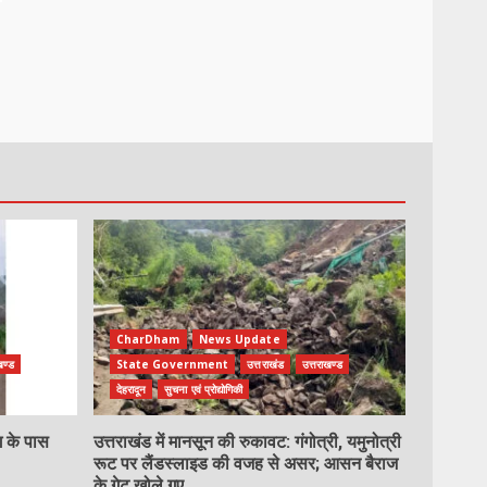
CharDham
News Update
खण्ड
State Government
उत्तराखंड
उत्तराखण्ड
देहरादून
सुचना एवं प्रोद्योगिकी
ग के पास
उत्तराखंड में मानसून की रुकावट: गंगोत्री, यमुनोत्री
रूट पर लैंडस्लाइड की वजह से असर; आसन बैराज
के गेट खोले गए