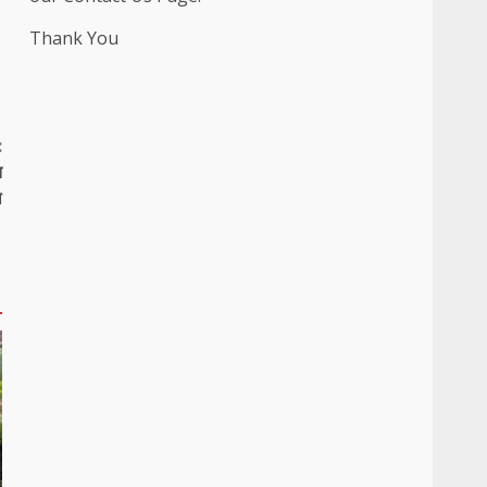
Thank You
:
त
ल