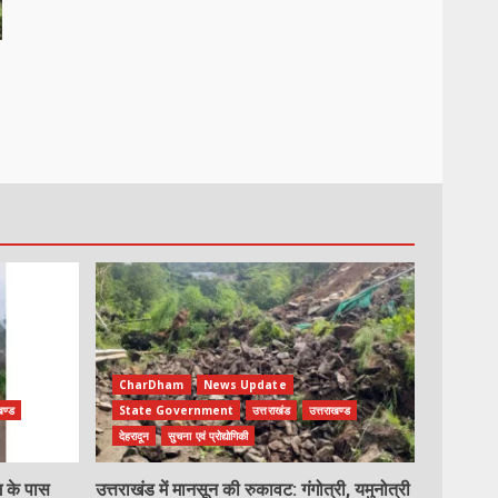
CharDham
News Update
खण्ड
State Government
उत्तराखंड
उत्तराखण्ड
देहरादून
सुचना एवं प्रोद्योगिकी
ग के पास
उत्तराखंड में मानसून की रुकावट: गंगोत्री, यमुनोत्री