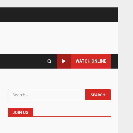
WATCH ONLINE
Search
for:
JOIN US