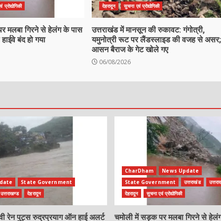
ं प्रोद्योगिकी
देहरादून
सुचना एवं प्रोद्योगिकी
पर मलबा गिरने से हेलंग के पास
उत्तराखंड में मानसून की रुकावट: गंगोत्री,
हाईवे बंद हो गया
यमुनोत्री रूट पर लैंडस्लाइड की वजह से असर;
आसन बैराज के गेट खोले गए
06/08/2026
CharDham
News Update
date
State Government
State Government
उत्तराखंड
उत्तरा
उत्तराखण्ड
देहरादून
देहरादून
सुचना एवं प्रोद्योगिकी
ैवी रेन पुट्स रुद्रप्रयाग ऑन हाई अलर्ट
चमोली में सड़क पर मलबा गिरने से हेलं