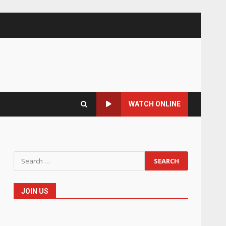
WATCH ONLINE
Search
for:
JOIN US