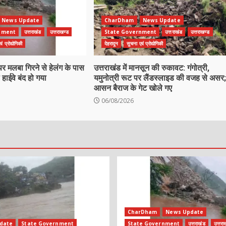
News Update
CharDham
News Update
nment
उत्तराखंड
उत्तराखण्ड
State Government
उत्तराखंड
उत्तराखण्ड
ं प्रोद्योगिकी
देहरादून
सुचना एवं प्रोद्योगिकी
पर मलबा गिरने से हेलंग के पास
उत्तराखंड में मानसून की रुकावट: गंगोत्री,
हाईवे बंद हो गया
यमुनोत्री रूट पर लैंडस्लाइड की वजह से असर;
आसन बैराज के गेट खोले गए
06/08/2026
CharDham
News Update
date
State Government
State Government
उत्तराखंड
उत्तरा