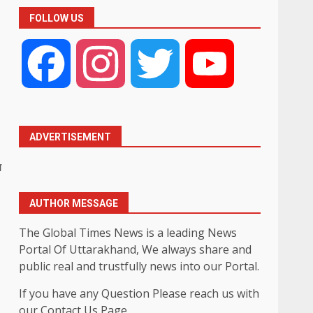
FOLLOW US
Facebook
Instagram
Twitter
YouTube
ADVERTISEMENT
ग
AUTHOR MESSAGE
The Global Times News is a leading News
Portal Of Uttarakhand, We always share and
public real and trustfully news into our Portal.
If you have any Question Please reach us with
our Contact Us Page.