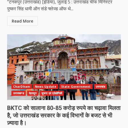
“टनकपुर (उत्तराखंड) [इंडिया), जुलाई 5 : उत्तराखंड चीफ मिनिस्टर
पुष्कर सिंह धामी ऑन संडे फ्लेज्ड ऑफ थे...
Read More
CharDham
News Update
State Government
उत्तराखंड
उत्तराखण्ड
देहरादून
सुचना एवं प्रोद्योगिकी
BKTC को सालाना 80-85 करोड़ रुपये का चढ़ावा मिलता
है, जो उत्तराखंड सरकार के कई विभागों के बजट से भी
ज़्यादा है।