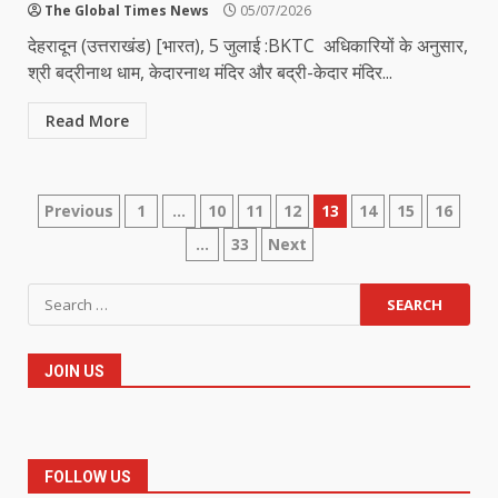
The Global Times News
05/07/2026
देहरादून (उत्तराखंड) [भारत), 5 जुलाई :BKTC अधिकारियों के अनुसार,
श्री बद्रीनाथ धाम, केदारनाथ मंदिर और बद्री-केदार मंदिर...
Read More
Posts
Previous
1
…
10
11
12
13
14
15
16
…
33
Next
pagination
Search
for:
JOIN US
FOLLOW US