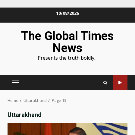
Skip
10/08/2026
to
content
The Global Times
News
Presents the truth boldly…
PRIMARY
MENU
Home
Uttarakhand
Page 13
Uttarakhand