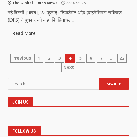
The Global Times News
22/07/2026
नई दिल्ली [भारत], 22 जुलाई : डिपार्टमेंट ऑफ़ फ़ाइनेंशियल सर्विसेज़
(DFS) ने बुधवार को कहा कि हिमाचल...
Read More
Posts
Previous
1
2
3
4
5
6
7
…
22
Next
pagination
Search
for:
JOIN US
FOLLOW US