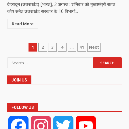
देहरादून (उत्तराखंड) [भारत], 2 अगस्त : शनिवार को मुख्यमंत्री राहत
कोष समेत उत्तराखंड सरकार के 10 विभागों...
Read More
Posts
1
2
3
4
…
41
Next
pagination
Search
for:
JOIN US
FOLLOW US
Facebook
Instagram
Twitter
YouTube