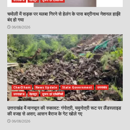
उत्तराखण्ड
देहरादून
सुचना एवं प्रोद्योगिकी
चमोली में सड़क पर मलबा गिरने से हेलंग के पास बद्रीनाथ नेशनल हाईवे
बंद हो गया
06/08/2026
CharDham
News Update
State Government
उत्तराखंड
उत्तराखण्ड
देहरादून
सुचना एवं प्रोद्योगिकी
उत्तराखंड में मानसून की रुकावट: गंगोत्री, यमुनोत्री रूट पर लैंडस्लाइड
की वजह से असर; आसन बैराज के गेट खोले गए
06/08/2026