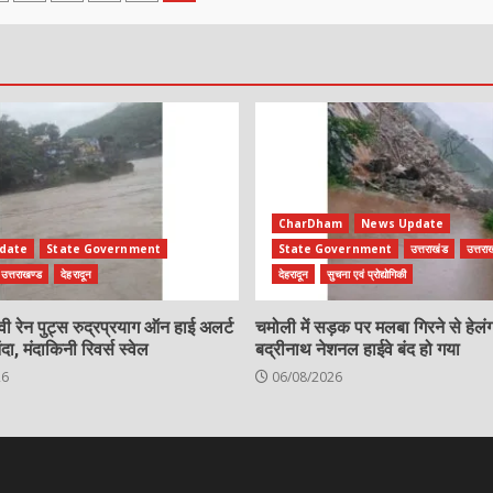
tion
CharDham
News Update
date
State Government
State Government
उत्तराखंड
उत्तरा
उत्तराखण्ड
देहरादून
देहरादून
सुचना एवं प्रोद्योगिकी
ैवी रेन पुट्स रुद्रप्रयाग ऑन हाई अलर्ट
चमोली में सड़क पर मलबा गिरने से हेलं
 मंदाकिनी रिवर्स स्वेल
बद्रीनाथ नेशनल हाईवे बंद हो गया
26
06/08/2026