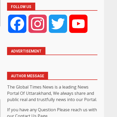
FOLLOW US
Facebook
Instagram
Twitter
YouTube
ADVERTISEMENT
AUTHOR MESSAGE
The Global Times News is a leading News
Portal Of Uttarakhand, We always share and
public real and trustfully news into our Portal.
If you have any Question Please reach us with
our Contact Us Page.