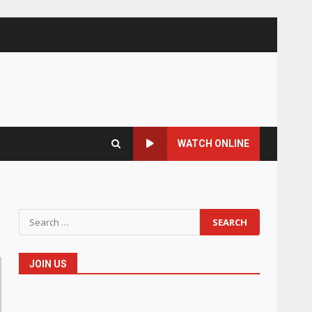
WATCH ONLINE
Search
for:
JOIN US